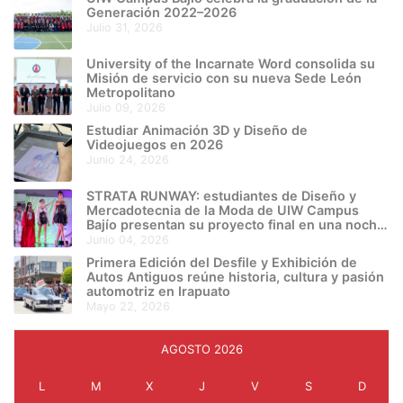
Generación 2022–2026
julio 31, 2026
University of the Incarnate Word consolida su
Misión de servicio con su nueva Sede León
Metropolitano
julio 09, 2026
Estudiar Animación 3D y Diseño de
Videojuegos en 2026
junio 24, 2026
STRATA RUNWAY: estudiantes de Diseño y
Mercadotecnia de la Moda de UIW Campus
Bajío presentan su proyecto final en una noche
de creatividad e innovación
junio 04, 2026
Primera Edición del Desfile y Exhibición de
Autos Antiguos reúne historia, cultura y pasión
automotriz en Irapuato
mayo 22, 2026
AGOSTO 2026
L
M
X
J
V
S
D