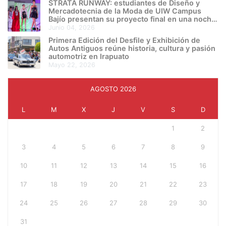
STRATA RUNWAY: estudiantes de Diseño y
Mercadotecnia de la Moda de UIW Campus
Bajío presentan su proyecto final en una noche
de creatividad e innovación
junio 04, 2026
Primera Edición del Desfile y Exhibición de
Autos Antiguos reúne historia, cultura y pasión
automotriz en Irapuato
mayo 22, 2026
AGOSTO 2026
L
M
X
J
V
S
D
1
2
3
4
5
6
7
8
9
10
11
12
13
14
15
16
17
18
19
20
21
22
23
24
25
26
27
28
29
30
31