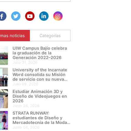
imas noticias
Categorías
UIW Campus Bajío celebra
la graduación de la
Generación 2022–2026
julio 31, 2026
University of the Incarnate
Word consolida su Misión
de servicio con su nueva
Sede León Metropolitano
julio 09, 2026
Estudiar Animación 3D y
Diseño de Videojuegos en
2026
junio 24, 2026
STRATA RUNWAY:
estudiantes de Diseño y
Mercadotecnia de la Moda
de UIW Campus Bajío
junio 04, 2026