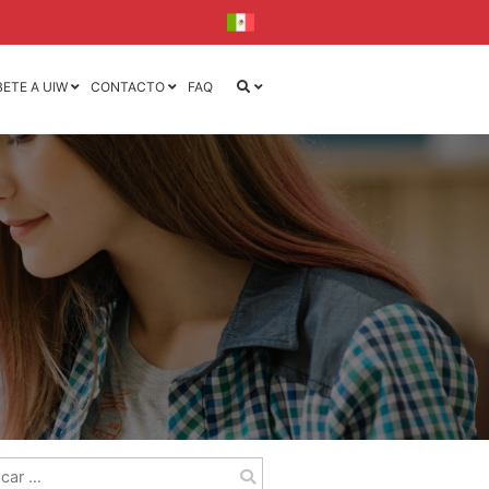
BETE A UIW
CONTACTO
FAQ
iseño
iseño y
la
l
ca
ónica
r: