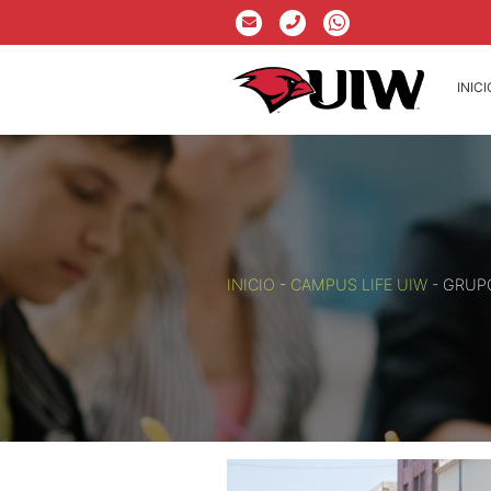
INICI
INICIO
-
CAMPUS LIFE UIW
-
GRUPO