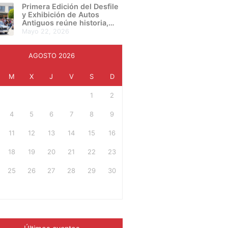
presentan su proyecto final
Primera Edición del Desfile
en una noche de
y Exhibición de Autos
creatividad e innovación
Antiguos reúne historia,
cultura y pasión automotriz
mayo 22, 2026
en Irapuato
AGOSTO 2026
M
X
J
V
S
D
1
2
4
5
6
7
8
9
11
12
13
14
15
16
18
19
20
21
22
23
25
26
27
28
29
30