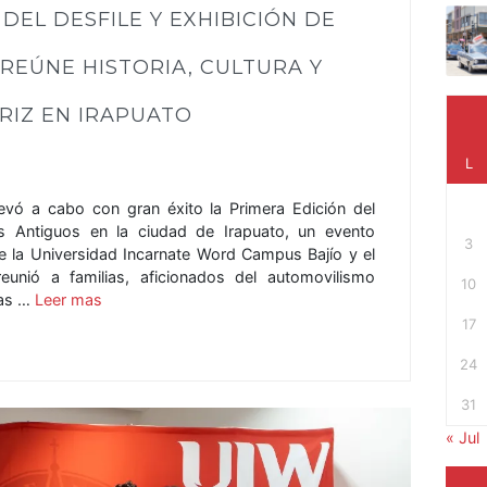
DEL DESFILE Y EXHIBICIÓN DE
REÚNE HISTORIA, CULTURA Y
RIZ EN IRAPUATO
L
vó a cabo con gran éxito la Primera Edición del
os Antiguos en la ciudad de Irapuato, un evento
3
re la Universidad Incarnate Word Campus Bajío y el
eunió a familias, aficionados del automovilismo
10
tas …
Leer mas
17
24
31
« Jul