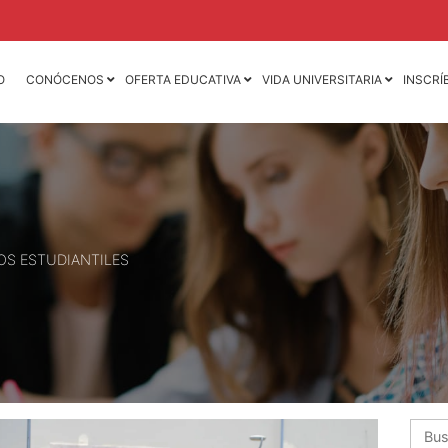
O
CONÓCENOS
OFERTA EDUCATIVA
VIDA UNIVERSITARIA
INSCRÍ
Licenciatura en
Licenciatura en
Contaduría Pública y
Mercadotecnia
Finanzas
Licenciatura en
Licenciatura en Derecho
Animación 3D y D
de Videojuegos
Licenciatura en
Dirección y
Licenciatura en D
Administración de
Mercadotecnia de 
S ESTUDIANTILES
Empresas
Moda
Licenciatura en
Ingeniería Industria
Negocios Internacionales
Ingeniería Mecáni
Licenciatura en Nutrición
Ingeniería Mecatr
Licenciatura en
Psicología
Busca