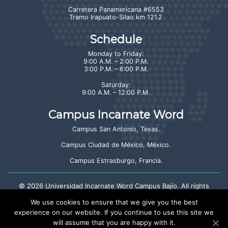
Carretera Panamericana #6553
Tramo Irapuato-Silao km 121.2
Schedule
Monday to Friday:
9:00 A.M. – 2:00 P.M.
3:00 P.M. – 6:00 P.M.
Saturday:
9:00 A.M. – 12:00 P.M.
Campus Incarnate Word
Campus San Antonio, Texas
.
Campus Ciudad de México, México
.
Campus Estrasburgo, Francia
.
©
2026
Universidad Incarnate Word Campus Bajío. All rights
reserved.
We use cookies to ensure that we give you the best
experience on our website. If you continue to use this site we
will assume that you are happy with it.
Crayón: Estudio Creativo