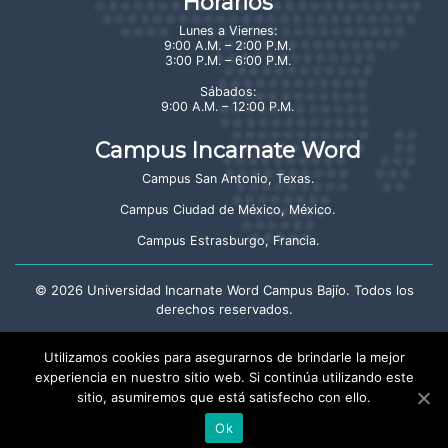
Horarios
Lunes a Viernes:
9:00 A.M. – 2:00 P.M.
3:00 P.M. – 6:00 P.M.
Sábados:
9:00 A.M. – 12:00 P.M.
Campus Incarnate Word
Campus San Antonio, Texas
.
Campus Ciudad de México, México
.
Campus Estrasburgo, Francia
.
©
2026
Universidad Incarnate Word Campus Bajío. Todos los
derechos reservados.
Aviso de privacidad
Utilizamos cookies para asegurarnos de brindarle la mejor
experiencia en nuestro sitio web. Si continúa utilizando este
sitio, asumiremos que está satisfecho con ello.
Crayón: Estudio Creativo
Ok