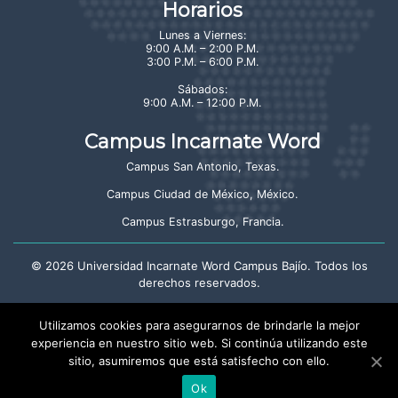
Horarios
Lunes a Viernes:
9:00 A.M. – 2:00 P.M.
3:00 P.M. – 6:00 P.M.
Sábados:
9:00 A.M. – 12:00 P.M.
Campus Incarnate Word
Campus San Antonio, Texas
.
Campus Ciudad de México, México
.
Campus Estrasburgo, Francia
.
©
2026
Universidad Incarnate Word Campus Bajío. Todos los
derechos reservados.
Aviso de privacidad
Utilizamos cookies para asegurarnos de brindarle la mejor
experiencia en nuestro sitio web. Si continúa utilizando este
sitio, asumiremos que está satisfecho con ello.
Crayón: Estudio Creativo
Ok