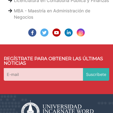
Licenciatura en Contaduría Pública y Finanzas
MBA - Maestría en Administración de
Negocios
REGÍSTRATE PARA OBTENER LAS ÚLTIMAS
NOTICIAS