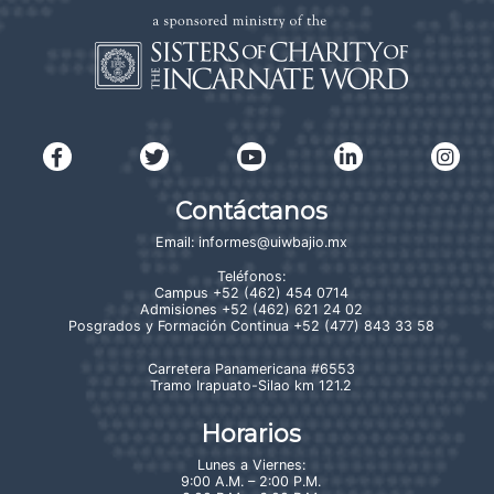
Contáctanos
Email:
informes@uiwbajio.mx
Teléfonos:
Campus
+52 (462) 454 0714
Admisiones
+52 (462) 621 24 02
Posgrados y Formación Continua
+52 (477) 843 33 58
Carretera Panamericana #6553
Tramo Irapuato-Silao km 121.2
Horarios
Lunes a Viernes:
9:00 A.M. – 2:00 P.M.