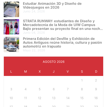
Estudiar Animación 3D y Diseño de
Videojuegos en 2026
junio 24, 2026
STRATA RUNWAY: estudiantes de Diseño y
Mercadotecnia de la Moda de UIW Campus
Bajío presentan su proyecto final en una noche
de creatividad e innovación
junio 04, 2026
Primera Edición del Desfile y Exhibición de
Autos Antiguos reúne historia, cultura y pasión
automotriz en Irapuato
mayo 22, 2026
AGOSTO 2026
L
M
X
J
V
S
D
1
2
3
4
5
6
7
8
9
10
11
12
13
14
15
16
17
18
19
20
21
22
23