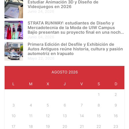
Estudiar Animación 3D y Diseño de
Videojuegos en 2026
junio 24, 2026
STRATA RUNWAY: estudiantes de Diseño y
Mercadotecnia de la Moda de UIW Campus
Bajío presentan su proyecto final en una noche
de creatividad e innovación
junio 04, 2026
Primera Edición del Desfile y Exhibición de
Autos Antiguos reúne historia, cultura y pasión
automotriz en Irapuato
mayo 22, 2026
AGOSTO 2026
L
M
X
J
V
S
D
1
2
3
4
5
6
7
8
9
10
11
12
13
14
15
16
17
18
19
20
21
22
23