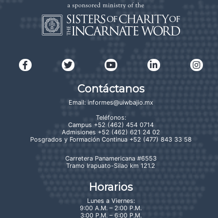
Contáctanos
Email:
informes@uiwbajio.mx
Teléfonos:
Campus
+52 (462) 454 0714
Admisiones
+52 (462) 621 24 02
Posgrados y Formación Continua
+52 (477) 843 33 58
Carretera Panamericana #6553
Tramo Irapuato-Silao km 121.2
Horarios
Lunes a Viernes:
9:00 A.M. – 2:00 P.M.
3:00 P.M. – 6:00 P.M.