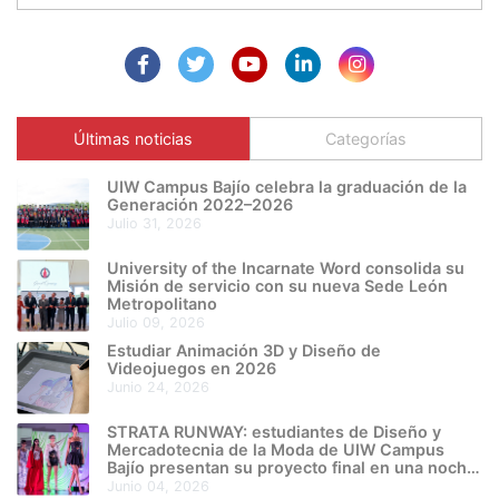
Últimas noticias
Categorías
UIW Campus Bajío celebra la graduación de la
Generación 2022–2026
julio 31, 2026
University of the Incarnate Word consolida su
Misión de servicio con su nueva Sede León
Metropolitano
julio 09, 2026
Estudiar Animación 3D y Diseño de
Videojuegos en 2026
junio 24, 2026
STRATA RUNWAY: estudiantes de Diseño y
Mercadotecnia de la Moda de UIW Campus
Bajío presentan su proyecto final en una noche
de creatividad e innovación
junio 04, 2026