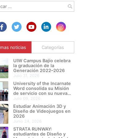
r:
imas noticias
Categorías
UIW Campus Bajío celebra
la graduación de la
Generación 2022–2026
julio 31, 2026
University of the Incarnate
Word consolida su Misión
de servicio con su nueva
Sede León Metropolitano
julio 09, 2026
Estudiar Animación 3D y
Diseño de Videojuegos en
2026
junio 24, 2026
STRATA RUNWAY:
estudiantes de Diseño y