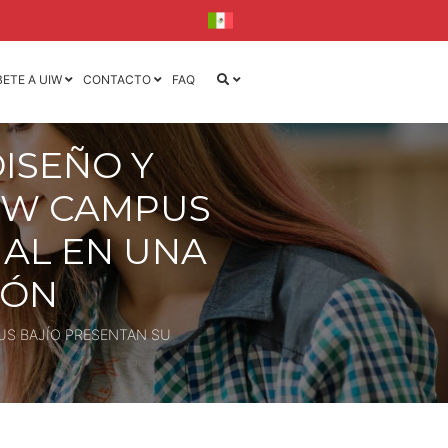
BETE A UIW
CONTACTO
FAQ
ISEÑO Y
iseño
IW CAMPUS
iseño y
NAL EN UNA
la
IÓN
l
ca
US BAJÍO PRESENTAN SU
ónica