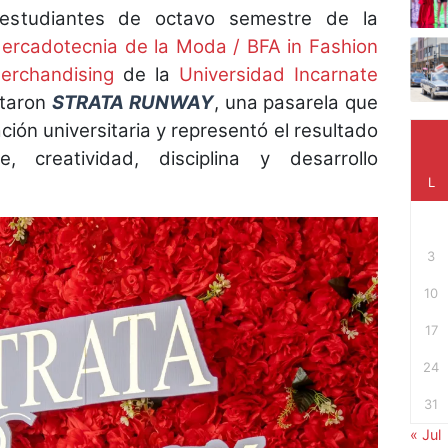
estudiantes de octavo semestre de la
Mercadotecnia de la Moda / BFA in Fashion
erchandising
de la
Universidad Incarnate
taron
STRATA RUNWAY
, una pasarela que
ción universitaria y representó el resultado
 creatividad, disciplina y desarrollo
L
3
10
17
24
31
« Jul