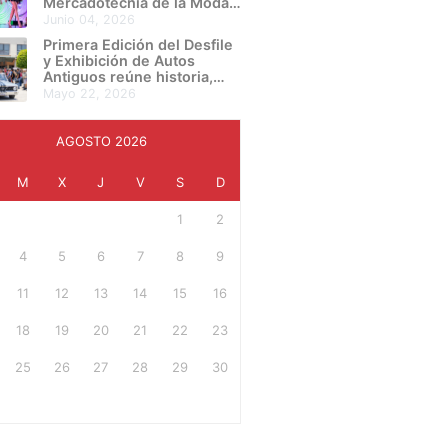
Mercadotecnia de la Moda
de UIW Campus Bajío
junio 04, 2026
presentan su proyecto final
Primera Edición del Desfile
en una noche de
y Exhibición de Autos
creatividad e innovación
Antiguos reúne historia,
cultura y pasión automotriz
mayo 22, 2026
en Irapuato
AGOSTO 2026
M
X
J
V
S
D
1
2
4
5
6
7
8
9
11
12
13
14
15
16
18
19
20
21
22
23
25
26
27
28
29
30