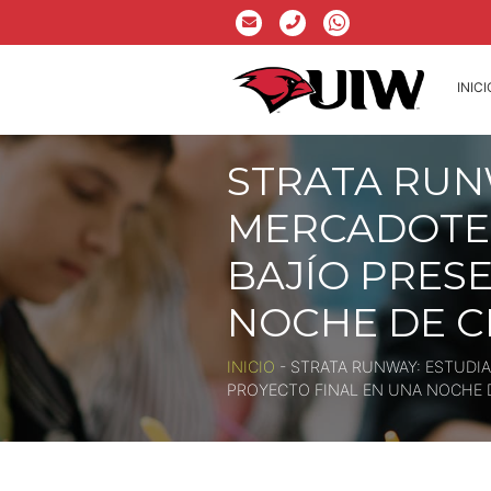
INICI
STRATA RUN
MERCADOTEC
BAJÍO PRES
NOCHE DE C
INICIO
-
STRATA RUNWAY: ESTUDI
PROYECTO FINAL EN UNA NOCHE D