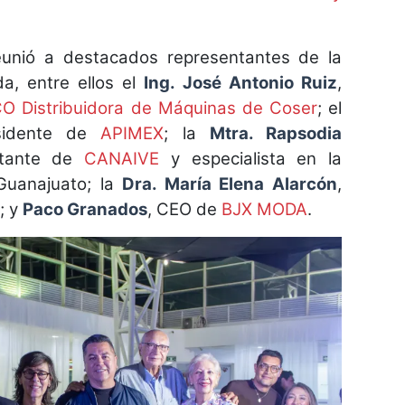
.
eunió a destacados representantes de la
da, entre ellos el
Ing. José Antonio Ruiz
,
O Distribuidora de Máquinas de Coser
; el
sidente de
APIMEX
; la
Mtra. Rapsodia
ntante de
CANAIVE
y especialista en la
Guanajuato; la
Dra. María Elena Alarcón
,
; y
Paco Granados
, CEO de
BJX MODA
.