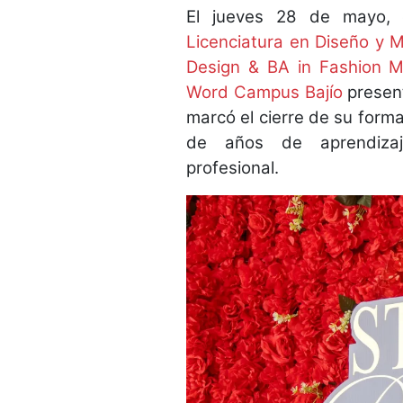
El jueves 28 de mayo, 
Licenciatura en Diseño y 
Design & BA in Fashion M
Word Campus Bajío
presen
marcó el cierre de su forma
de años de aprendizaje,
profesional.