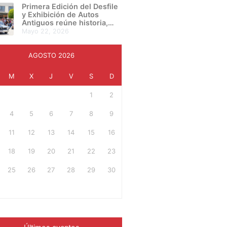
presentan su proyecto final
Primera Edición del Desfile
en una noche de
y Exhibición de Autos
creatividad e innovación
Antiguos reúne historia,
cultura y pasión automotriz
mayo 22, 2026
en Irapuato
AGOSTO 2026
M
X
J
V
S
D
1
2
4
5
6
7
8
9
11
12
13
14
15
16
18
19
20
21
22
23
25
26
27
28
29
30