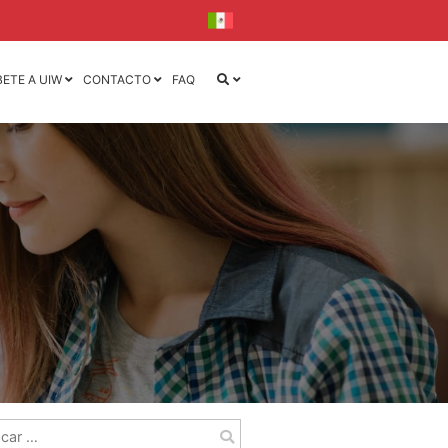
BETE A UIW
CONTACTO
FAQ
iseño
iseño y
la
l
ca
ónica
r: