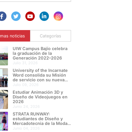
imas noticias
Categorías
UIW Campus Bajío celebra
la graduación de la
Generación 2022–2026
julio 31, 2026
University of the Incarnate
Word consolida su Misión
de servicio con su nueva
Sede León Metropolitano
julio 09, 2026
Estudiar Animación 3D y
Diseño de Videojuegos en
2026
junio 24, 2026
STRATA RUNWAY:
estudiantes de Diseño y
Mercadotecnia de la Moda
de UIW Campus Bajío
junio 04, 2026