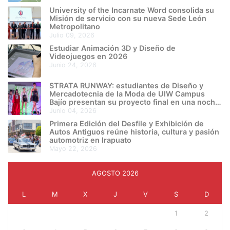
University of the Incarnate Word consolida su
Misión de servicio con su nueva Sede León
Metropolitano
julio 09, 2026
Estudiar Animación 3D y Diseño de
Videojuegos en 2026
junio 24, 2026
STRATA RUNWAY: estudiantes de Diseño y
Mercadotecnia de la Moda de UIW Campus
Bajío presentan su proyecto final en una noche
de creatividad e innovación
junio 04, 2026
Primera Edición del Desfile y Exhibición de
Autos Antiguos reúne historia, cultura y pasión
automotriz en Irapuato
mayo 22, 2026
AGOSTO 2026
L
M
X
J
V
S
D
1
2