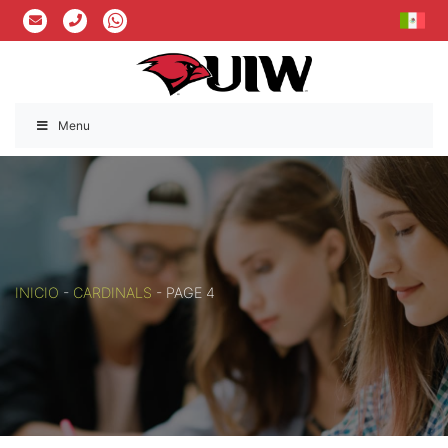
Menu
INICIO
-
CARDINALS
-
PAGE 4