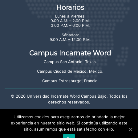
Horarios
Lunes a Viernes:
9:00 A.M. – 2:00 P.M.
3:00 P.M. – 6:00 P.M.
Sábados:
9:00 A.M. – 12:00 P.M.
Campus Incarnate Word
Campus San Antonio, Texas
.
Campus Ciudad de México, México
.
Campus Estrasburgo, Francia
.
©
2026
Universidad Incarnate Word Campus Bajío. Todos los
derechos reservados.
Aviso de privacidad
Utilizamos cookies para asegurarnos de brindarle la mejor
experiencia en nuestro sitio web. Si continúa utilizando este
sitio, asumiremos que está satisfecho con ello.
Crayón: Estudio Creativo