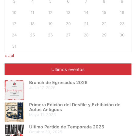
3
4
5
6
7
8
9
10
11
12
13
14
15
16
17
18
19
20
21
22
23
24
25
26
27
28
29
30
31
« Jul
Últimos eventos
Brunch de Egresados 2026
junio 17, 2026
Primera Edición del Desfile y Exhibición de
Autos Antiguos
mayo 11, 2026
Último Partido de Temporada 2025
octubre 30, 2025