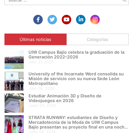
Últimas noticias
Categorías
UIW Campus Bajío celebra la graduación de la
Generación 2022–2026
julio 31, 2026
University of the Incarnate Word consolida su
Misión de servicio con su nueva Sede León
Metropolitano
julio 09, 2026
Estudiar Animación 3D y Diseño de
Videojuegos en 2026
junio 24, 2026
STRATA RUNWAY: estudiantes de Diseño y
Mercadotecnia de la Moda de UIW Campus
Bajío presentan su proyecto final en una noche
de creatividad e innovación
junio 04, 2026