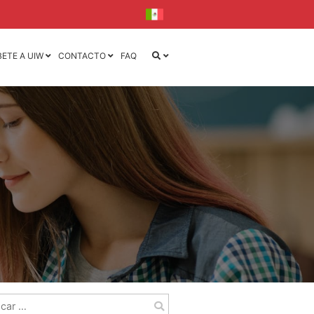
BETE A UIW
CONTACTO
FAQ
iseño
iseño y
la
l
ca
ónica
r: