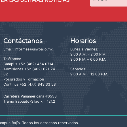
ER LAS ÚLTIMAS NOTICIAS
Contáctanos
Horarios
Email:
informes@uiwbajio.mx
Lunes a Viernes:
9:00 A.M. – 2:00 P.M.
Teléfonos:
3:00 P.M. – 6:00 P.M.
Campus
+52 (462) 454 0714
Admisiones
+52 (462) 621 24
Sábados:
02
9:00 A.M. – 12:00 P.M.
Posgrados y Formación
Continua
+52 (477) 843 33 58
Carretera Panamericana #6553
Tramo Irapuato-Silao km 121.2
mpus Bajío. Todos los derechos reservados.