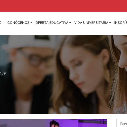
O
CONÓCENOS
OFERTA EDUCATIVA
VIDA UNIVERSITARIA
INSCRÍ
Licenciatura en
Licenciatura en
Contaduría Pública y
Mercadotecnia
Finanzas
Licenciatura en
Licenciatura en Derecho
Animación 3D y D
de Videojuegos
Licenciatura en
Dirección y
Licenciatura en D
Administración de
Mercadotecnia de 
026
Empresas
Moda
Licenciatura en
Ingeniería Industria
Negocios Internacionales
Ingeniería Mecáni
Licenciatura en Nutrición
Ingeniería Mecatr
Licenciatura en
Psicología
Busca