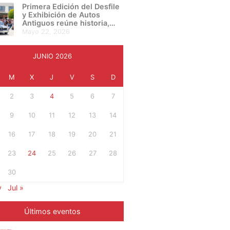
presentan su proyecto final
Primera Edición del Desfile
en una noche de
y Exhibición de Autos
creatividad e innovación
Antiguos reúne historia,
cultura y pasión automotriz
mayo 22, 2026
en Irapuato
JUNIO 2026
M
X
J
V
S
D
2
3
4
5
6
7
9
10
11
12
13
14
16
17
18
19
20
21
23
24
25
26
27
28
30
y
Jul »
Últimos eventos