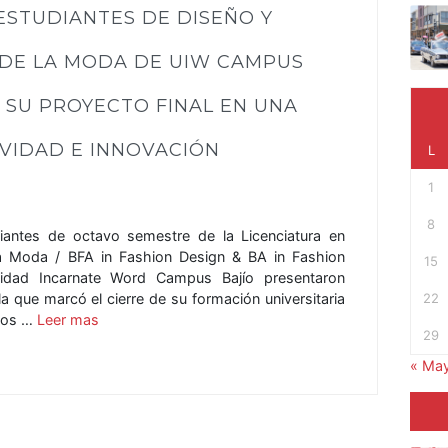
ESTUDIANTES DE DISEÑO Y
DE LA MODA DE UIW CAMPUS
 SU PROYECTO FINAL EN UNA
VIDAD E INNOVACIÓN
L
1
8
iantes de octavo semestre de la Licenciatura en
a Moda / BFA in Fashion Design & BA in Fashion
15
sidad Incarnate Word Campus Bajío presentaron
22
que marcó el cierre de su formación universitaria
años …
Leer mas
29
« Ma