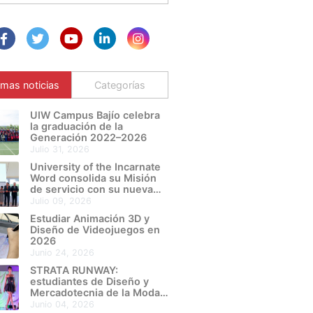
imas noticias
Categorías
UIW Campus Bajío celebra
la graduación de la
Generación 2022–2026
julio 31, 2026
University of the Incarnate
Word consolida su Misión
de servicio con su nueva
Sede León Metropolitano
julio 09, 2026
Estudiar Animación 3D y
Diseño de Videojuegos en
2026
junio 24, 2026
STRATA RUNWAY:
estudiantes de Diseño y
Mercadotecnia de la Moda
de UIW Campus Bajío
junio 04, 2026