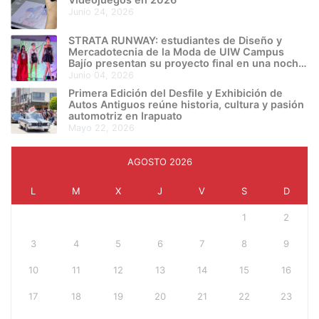
junio 24, 2026
STRATA RUNWAY: estudiantes de Diseño y
Mercadotecnia de la Moda de UIW Campus
Bajío presentan su proyecto final en una noche
de creatividad e innovación
junio 04, 2026
Primera Edición del Desfile y Exhibición de
Autos Antiguos reúne historia, cultura y pasión
automotriz en Irapuato
mayo 22, 2026
AGOSTO 2026
L
M
X
J
V
S
D
1
2
3
4
5
6
7
8
9
10
11
12
13
14
15
16
17
18
19
20
21
22
23