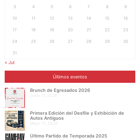
3
4
5
6
7
8
9
10
11
12
13
14
15
16
17
18
19
20
21
22
23
24
25
26
27
28
29
30
31
« Jul
Últimos eventos
Brunch de Egresados 2026
junio 17, 2026
Primera Edición del Desfile y Exhibición de
Autos Antiguos
mayo 11, 2026
Último Partido de Temporada 2025