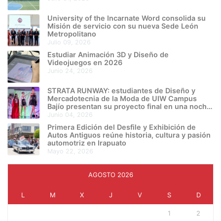
University of the Incarnate Word consolida su
Misión de servicio con su nueva Sede León
Metropolitano
julio 09, 2026
Estudiar Animación 3D y Diseño de
Videojuegos en 2026
junio 24, 2026
STRATA RUNWAY: estudiantes de Diseño y
Mercadotecnia de la Moda de UIW Campus
Bajío presentan su proyecto final en una noche
de creatividad e innovación
junio 04, 2026
Primera Edición del Desfile y Exhibición de
Autos Antiguos reúne historia, cultura y pasión
automotriz en Irapuato
mayo 22, 2026
AGOSTO 2026
L
M
X
J
V
S
D
1
2