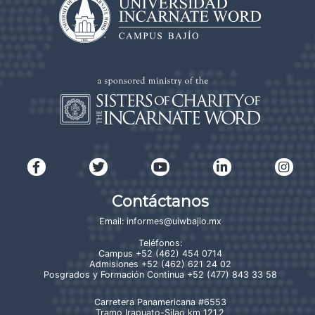
Contáctanos
Email:
informes@uiwbajio.mx
Teléfonos:
Campus
+52 (462) 454 0714
Admisiones
+52 (462) 621 24 02
Posgrados y Formación Continua
+52 (477) 843 33 58
Carretera Panamericana #6553
Tramo Irapuato-Silao km 121.2