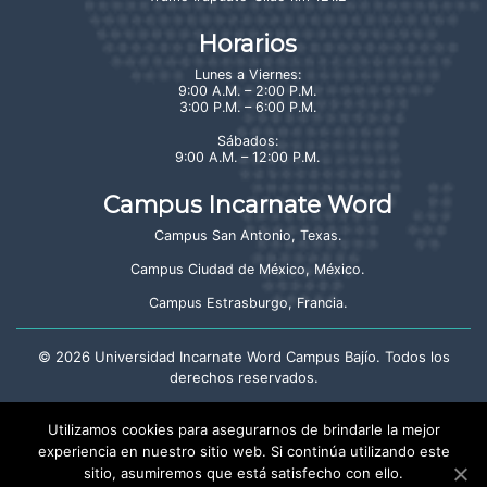
Horarios
Lunes a Viernes:
9:00 A.M. – 2:00 P.M.
3:00 P.M. – 6:00 P.M.
Sábados:
9:00 A.M. – 12:00 P.M.
Campus Incarnate Word
Campus San Antonio, Texas
.
Campus Ciudad de México, México
.
Campus Estrasburgo, Francia
.
©
2026
Universidad Incarnate Word Campus Bajío. Todos los
derechos reservados.
Aviso de privacidad
Utilizamos cookies para asegurarnos de brindarle la mejor
experiencia en nuestro sitio web. Si continúa utilizando este
sitio, asumiremos que está satisfecho con ello.
Crayón: Estudio Creativo