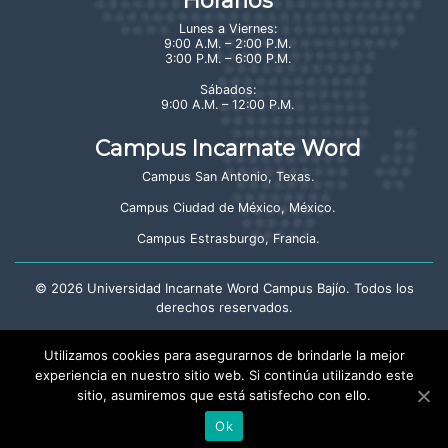
Lunes a Viernes:
9:00 A.M. – 2:00 P.M.
3:00 P.M. – 6:00 P.M.
Sábados:
9:00 A.M. – 12:00 P.M.
Campus Incarnate Word
Campus San Antonio, Texas
.
Campus Ciudad de México, México
.
Campus Estrasburgo, Francia
.
©
2026
Universidad Incarnate Word Campus Bajío. Todos los
derechos reservados.
Aviso de privacidad
Utilizamos cookies para asegurarnos de brindarle la mejor
experiencia en nuestro sitio web. Si continúa utilizando este
sitio, asumiremos que está satisfecho con ello.
Crayón: Estudio Creativo
Ok