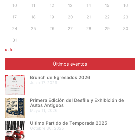
10
11
12
13
14
15
16
17
18
19
20
21
22
23
24
25
26
27
28
29
30
31
« Jul
Últimos eventos
Brunch de Egresados 2026
junio 17, 2026
Primera Edición del Desfile y Exhibición de
Autos Antiguos
mayo 11, 2026
Último Partido de Temporada 2025
octubre 30, 2025