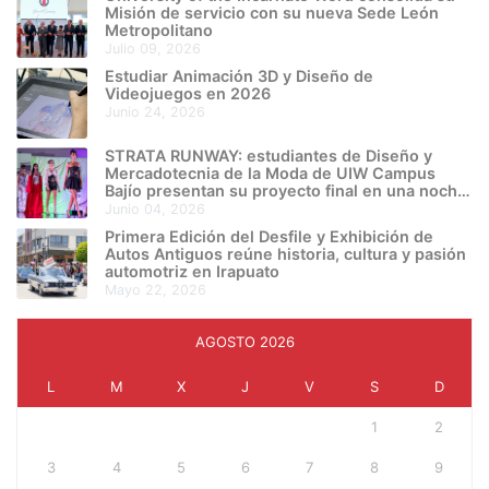
Misión de servicio con su nueva Sede León
Metropolitano
julio 09, 2026
Estudiar Animación 3D y Diseño de
Videojuegos en 2026
junio 24, 2026
STRATA RUNWAY: estudiantes de Diseño y
Mercadotecnia de la Moda de UIW Campus
Bajío presentan su proyecto final en una noche
de creatividad e innovación
junio 04, 2026
Primera Edición del Desfile y Exhibición de
Autos Antiguos reúne historia, cultura y pasión
automotriz en Irapuato
mayo 22, 2026
AGOSTO 2026
L
M
X
J
V
S
D
1
2
3
4
5
6
7
8
9