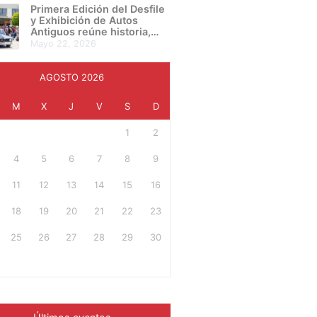
presentan su proyecto final
Primera Edición del Desfile
en una noche de
y Exhibición de Autos
creatividad e innovación
Antiguos reúne historia,
cultura y pasión automotriz
mayo 22, 2026
en Irapuato
AGOSTO 2026
M
X
J
V
S
D
1
2
4
5
6
7
8
9
11
12
13
14
15
16
18
19
20
21
22
23
25
26
27
28
29
30