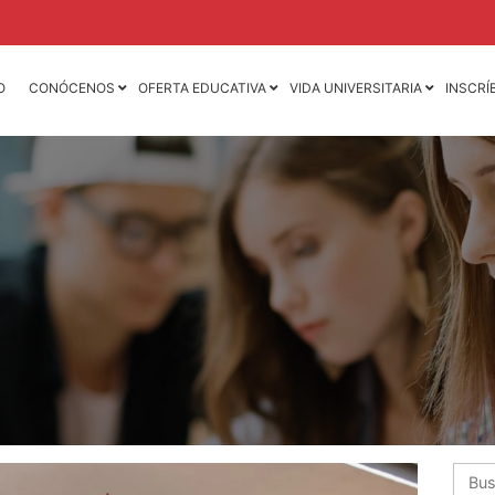
O
CONÓCENOS
OFERTA EDUCATIVA
VIDA UNIVERSITARIA
INSCRÍ
Licenciatura en
Licenciatura en
Contaduría Pública y
Mercadotecnia
Finanzas
Licenciatura en
Licenciatura en Derecho
Animación 3D y D
de Videojuegos
Licenciatura en
Dirección y
Licenciatura en D
Administración de
Mercadotecnia de 
Empresas
Moda
Licenciatura en
Ingeniería Industria
Negocios Internacionales
Ingeniería Mecáni
Licenciatura en Nutrición
Ingeniería Mecatr
Licenciatura en
Psicología
Busca