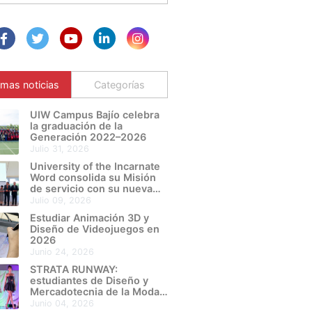
imas noticias
Categorías
UIW Campus Bajío celebra
la graduación de la
Generación 2022–2026
julio 31, 2026
University of the Incarnate
Word consolida su Misión
de servicio con su nueva
Sede León Metropolitano
julio 09, 2026
Estudiar Animación 3D y
Diseño de Videojuegos en
2026
junio 24, 2026
STRATA RUNWAY:
estudiantes de Diseño y
Mercadotecnia de la Moda
de UIW Campus Bajío
junio 04, 2026