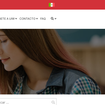
BETE A UIW
CONTACTO
FAQ
iseño
iseño y
la
l
ca
ónica
r: