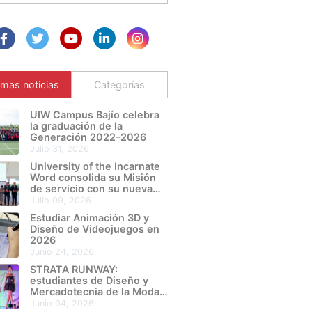
imas noticias
Categorías
UIW Campus Bajío celebra
la graduación de la
Generación 2022–2026
julio 31, 2026
University of the Incarnate
Word consolida su Misión
de servicio con su nueva
Sede León Metropolitano
julio 09, 2026
Estudiar Animación 3D y
Diseño de Videojuegos en
2026
junio 24, 2026
STRATA RUNWAY:
estudiantes de Diseño y
Mercadotecnia de la Moda
de UIW Campus Bajío
junio 04, 2026