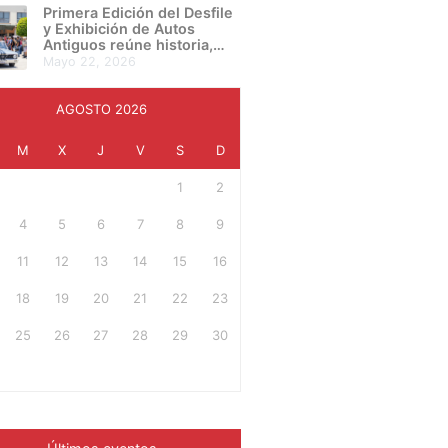
presentan su proyecto final
Primera Edición del Desfile
en una noche de
y Exhibición de Autos
creatividad e innovación
Antiguos reúne historia,
cultura y pasión automotriz
mayo 22, 2026
en Irapuato
AGOSTO 2026
M
X
J
V
S
D
1
2
4
5
6
7
8
9
11
12
13
14
15
16
18
19
20
21
22
23
25
26
27
28
29
30