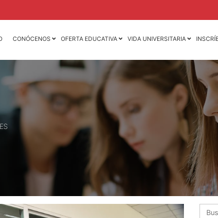
O
CONÓCENOS
OFERTA EDUCATIVA
VIDA UNIVERSITARIA
INSCRÍ
Licenciatura en
Licenciatura en
Contaduría Pública y
Mercadotecnia
Finanzas
Licenciatura en
Licenciatura en Derecho
Animación 3D y D
de Videojuegos
Licenciatura en
Dirección y
Licenciatura en D
Administración de
Mercadotecnia de 
ES
Empresas
Moda
Licenciatura en
Ingeniería Industria
Negocios Internacionales
Ingeniería Mecáni
Licenciatura en Nutrición
Ingeniería Mecatr
Licenciatura en
Psicología
Busca