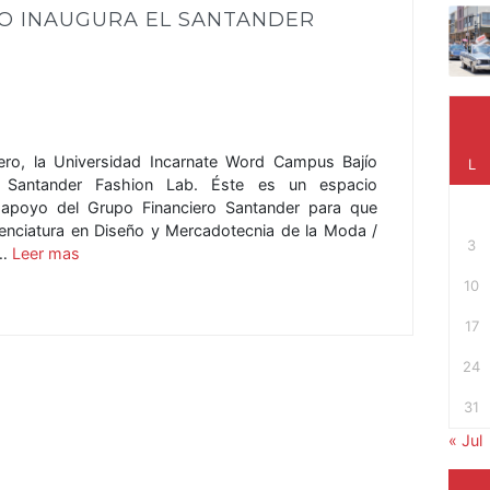
O INAUGURA EL SANTANDER
ero, la Universidad Incarnate Word Campus Bajío
L
el Santander Fashion Lab. Éste es un espacio
 apoyo del Grupo Financiero Santander para que
cenciatura en Diseño y Mercadotecnia de la Moda /
3
 …
Leer mas
10
17
24
31
« Jul