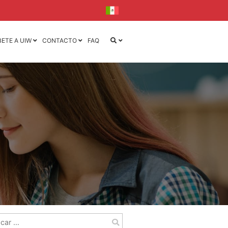
BETE A UIW
CONTACTO
FAQ
iseño
iseño y
la
l
ca
ónica
r: