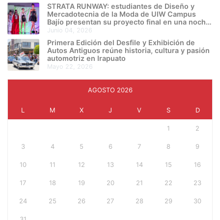
STRATA RUNWAY: estudiantes de Diseño y
Mercadotecnia de la Moda de UIW Campus
Bajío presentan su proyecto final en una noche
de creatividad e innovación
junio 04, 2026
Primera Edición del Desfile y Exhibición de
Autos Antiguos reúne historia, cultura y pasión
automotriz en Irapuato
mayo 22, 2026
AGOSTO 2026
L
M
X
J
V
S
D
1
2
3
4
5
6
7
8
9
10
11
12
13
14
15
16
17
18
19
20
21
22
23
24
25
26
27
28
29
30
31