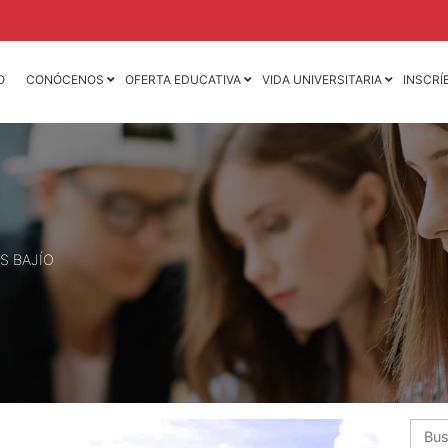
O
CONÓCENOS
OFERTA EDUCATIVA
VIDA UNIVERSITARIA
INSCRÍ
Licenciatura en
Licenciatura en
Contaduría Pública y
Mercadotecnia
Finanzas
Licenciatura en
Licenciatura en Derecho
Animación 3D y D
de Videojuegos
Licenciatura en
Dirección y
Licenciatura en D
Administración de
Mercadotecnia de 
S BAJÍO
Empresas
Moda
Licenciatura en
Ingeniería Industria
Negocios Internacionales
Ingeniería Mecáni
Licenciatura en Nutrición
Ingeniería Mecatr
Licenciatura en
Psicología
Busca