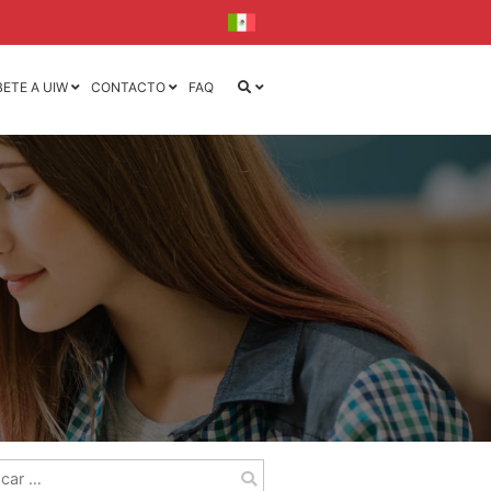
BETE A UIW
CONTACTO
FAQ
iseño
iseño y
la
l
ca
ónica
r: