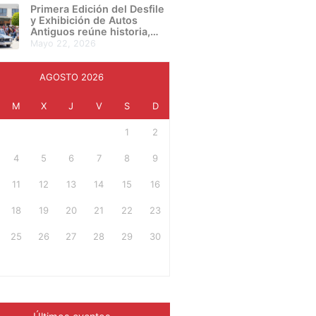
presentan su proyecto final
Primera Edición del Desfile
en una noche de
y Exhibición de Autos
creatividad e innovación
Antiguos reúne historia,
cultura y pasión automotriz
mayo 22, 2026
en Irapuato
AGOSTO 2026
M
X
J
V
S
D
1
2
4
5
6
7
8
9
11
12
13
14
15
16
18
19
20
21
22
23
25
26
27
28
29
30