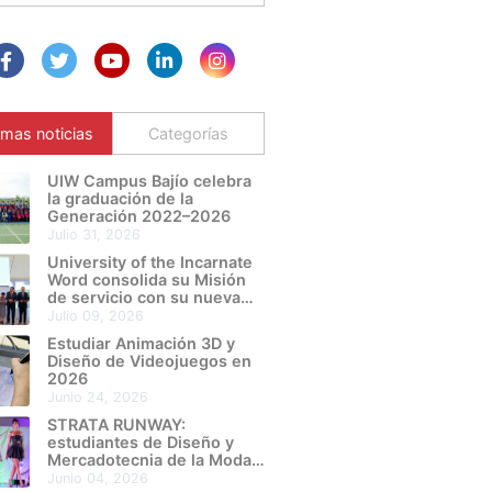
imas noticias
Categorías
UIW Campus Bajío celebra
la graduación de la
Generación 2022–2026
julio 31, 2026
University of the Incarnate
Word consolida su Misión
de servicio con su nueva
Sede León Metropolitano
julio 09, 2026
Estudiar Animación 3D y
Diseño de Videojuegos en
2026
junio 24, 2026
STRATA RUNWAY:
estudiantes de Diseño y
Mercadotecnia de la Moda
de UIW Campus Bajío
junio 04, 2026