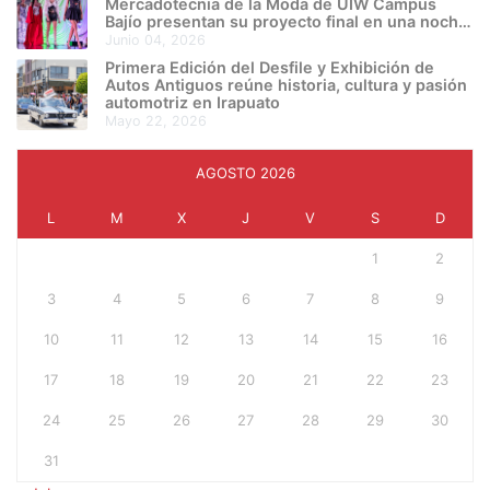
Mercadotecnia de la Moda de UIW Campus
Bajío presentan su proyecto final en una noche
de creatividad e innovación
junio 04, 2026
Primera Edición del Desfile y Exhibición de
Autos Antiguos reúne historia, cultura y pasión
automotriz en Irapuato
mayo 22, 2026
AGOSTO 2026
L
M
X
J
V
S
D
1
2
3
4
5
6
7
8
9
10
11
12
13
14
15
16
17
18
19
20
21
22
23
24
25
26
27
28
29
30
31