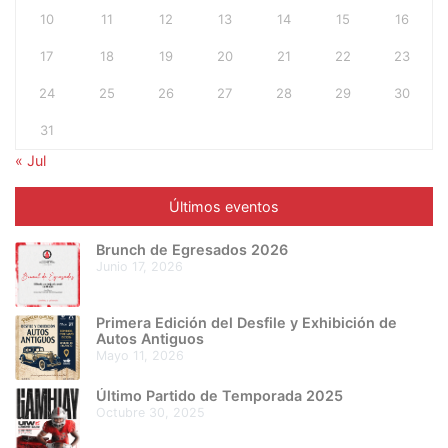
10
11
12
13
14
15
16
17
18
19
20
21
22
23
24
25
26
27
28
29
30
31
« Jul
Últimos eventos
Brunch de Egresados 2026
junio 17, 2026
Primera Edición del Desfile y Exhibición de
Autos Antiguos
mayo 11, 2026
Último Partido de Temporada 2025
octubre 30, 2025