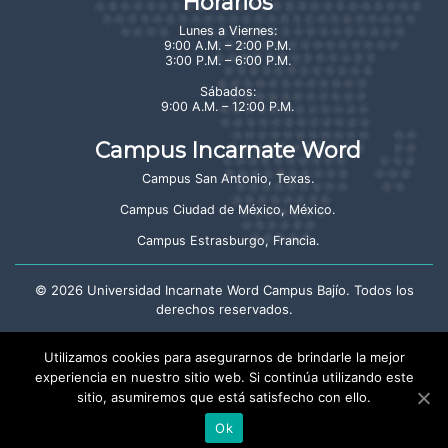
Horarios
Lunes a Viernes:
9:00 A.M. – 2:00 P.M.
3:00 P.M. – 6:00 P.M.
Sábados:
9:00 A.M. – 12:00 P.M.
Campus Incarnate Word
Campus San Antonio, Texas
.
Campus Ciudad de México, México
.
Campus Estrasburgo, Francia
.
©
2026
Universidad Incarnate Word Campus Bajío. Todos los
derechos reservados.
Aviso de privacidad
Utilizamos cookies para asegurarnos de brindarle la mejor
experiencia en nuestro sitio web. Si continúa utilizando este
sitio, asumiremos que está satisfecho con ello.
Crayón: Estudio Creativo
Ok