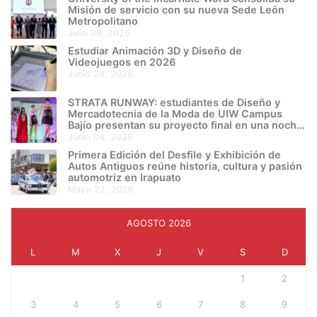
Misión de servicio con su nueva Sede León
Metropolitano
julio 09, 2026
Estudiar Animación 3D y Diseño de
Videojuegos en 2026
junio 24, 2026
STRATA RUNWAY: estudiantes de Diseño y
Mercadotecnia de la Moda de UIW Campus
Bajío presentan su proyecto final en una noche
de creatividad e innovación
junio 04, 2026
Primera Edición del Desfile y Exhibición de
Autos Antiguos reúne historia, cultura y pasión
automotriz en Irapuato
mayo 22, 2026
AGOSTO 2026
L
M
X
J
V
S
D
1
2
3
4
5
6
7
8
9