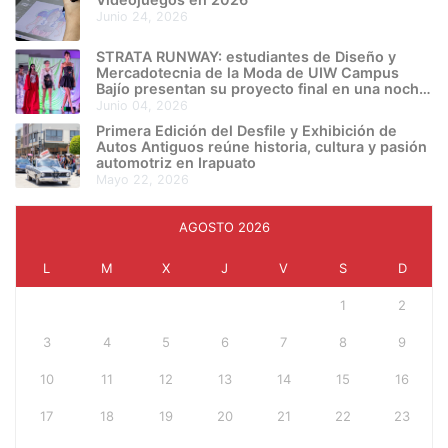
junio 24, 2026
STRATA RUNWAY: estudiantes de Diseño y
Mercadotecnia de la Moda de UIW Campus
Bajío presentan su proyecto final en una noche
de creatividad e innovación
junio 04, 2026
Primera Edición del Desfile y Exhibición de
Autos Antiguos reúne historia, cultura y pasión
automotriz en Irapuato
mayo 22, 2026
AGOSTO 2026
L
M
X
J
V
S
D
1
2
3
4
5
6
7
8
9
10
11
12
13
14
15
16
17
18
19
20
21
22
23