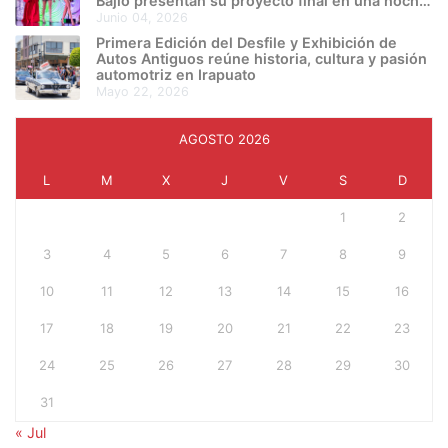
Bajío presentan su proyecto final en una noche
de creatividad e innovación
junio 04, 2026
Primera Edición del Desfile y Exhibición de
Autos Antiguos reúne historia, cultura y pasión
automotriz en Irapuato
mayo 22, 2026
AGOSTO 2026
L
M
X
J
V
S
D
1
2
3
4
5
6
7
8
9
10
11
12
13
14
15
16
17
18
19
20
21
22
23
24
25
26
27
28
29
30
31
« Jul