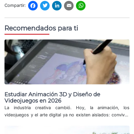
Compartir:
Facebook
Twitter
LinkedIn
Email
WhatsApp
Recomendados para ti
Estudiar Animación 3D y Diseño de
Videojuegos en 2026
La industria creativa cambió. Hoy, la animación, los
videojuegos y el arte digital ya no existen aislados: conviven
con inteligencia artificial, experiencias inmersivas,
producción...