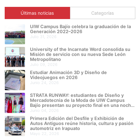
Últimas noticias
Categorías
UIW Campus Bajío celebra la graduación de la
Generación 2022–2026
julio 31, 2026
University of the Incarnate Word consolida su
Misión de servicio con su nueva Sede León
Metropolitano
julio 09, 2026
Estudiar Animación 3D y Diseño de
Videojuegos en 2026
junio 24, 2026
STRATA RUNWAY: estudiantes de Diseño y
Mercadotecnia de la Moda de UIW Campus
Bajío presentan su proyecto final en una noche
de creatividad e innovación
junio 04, 2026
Primera Edición del Desfile y Exhibición de
Autos Antiguos reúne historia, cultura y pasión
automotriz en Irapuato
mayo 22, 2026