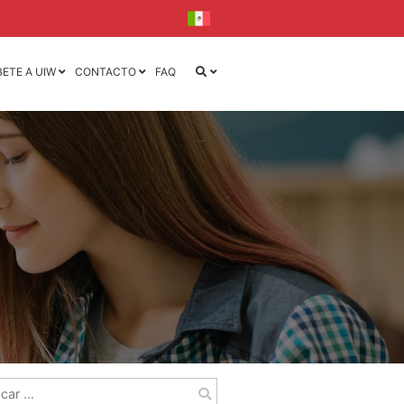
BETE A UIW
CONTACTO
FAQ
iseño
iseño y
la
l
ca
ónica
r: