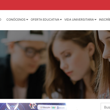
O
CONÓCENOS
OFERTA EDUCATIVA
VIDA UNIVERSITARIA
INSCRÍ
Licenciatura en
Licenciatura en
Contaduría Pública y
Mercadotecnia
Finanzas
Licenciatura en
Licenciatura en Derecho
Animación 3D y D
de Videojuegos
Licenciatura en
Dirección y
Licenciatura en D
Administración de
Mercadotecnia de 
6
Empresas
Moda
Licenciatura en
Ingeniería Industria
Negocios Internacionales
Ingeniería Mecáni
Licenciatura en Nutrición
Ingeniería Mecatr
Licenciatura en
Psicología
Busca