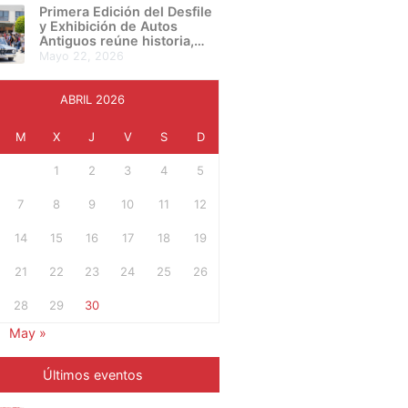
presentan su proyecto final
Primera Edición del Desfile
en una noche de
y Exhibición de Autos
creatividad e innovación
Antiguos reúne historia,
cultura y pasión automotriz
mayo 22, 2026
en Irapuato
ABRIL 2026
M
X
J
V
S
D
1
2
3
4
5
7
8
9
10
11
12
14
15
16
17
18
19
21
22
23
24
25
26
28
29
30
May »
Últimos eventos