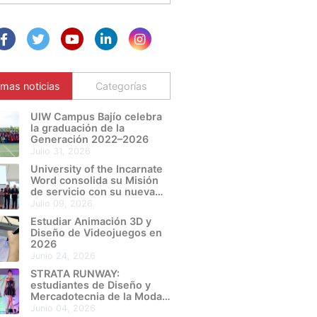
imas noticias
Categorías
UIW Campus Bajío celebra
la graduación de la
Generación 2022–2026
julio 31, 2026
University of the Incarnate
Word consolida su Misión
de servicio con su nueva
Sede León Metropolitano
julio 09, 2026
Estudiar Animación 3D y
Diseño de Videojuegos en
2026
junio 24, 2026
STRATA RUNWAY:
estudiantes de Diseño y
Mercadotecnia de la Moda
de UIW Campus Bajío
junio 04, 2026