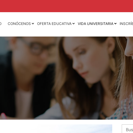
O
CONÓCENOS
OFERTA EDUCATIVA
VIDA UNIVERSITARIA
INSCRÍ
Licenciatura en
Licenciatura en
Contaduría Pública y
Mercadotecnia
Finanzas
Licenciatura en
Licenciatura en Derecho
Animación 3D y D
de Videojuegos
Licenciatura en
Dirección y
Licenciatura en D
Administración de
Mercadotecnia de 
Empresas
Moda
Licenciatura en
Ingeniería Industria
Negocios Internacionales
Ingeniería Mecáni
Licenciatura en Nutrición
Ingeniería Mecatr
Licenciatura en
Psicología
Busca