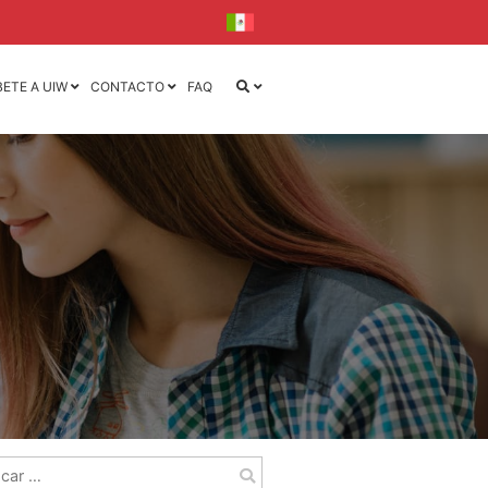
BETE A UIW
CONTACTO
FAQ
iseño
iseño y
la
l
ca
ónica
r: