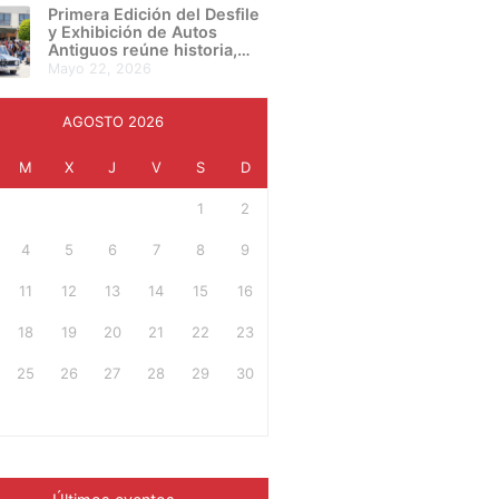
presentan su proyecto final
Primera Edición del Desfile
en una noche de
y Exhibición de Autos
creatividad e innovación
Antiguos reúne historia,
cultura y pasión automotriz
mayo 22, 2026
en Irapuato
AGOSTO 2026
M
X
J
V
S
D
1
2
4
5
6
7
8
9
11
12
13
14
15
16
18
19
20
21
22
23
25
26
27
28
29
30