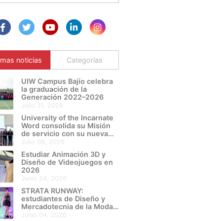
imas noticias
Categorías
UIW Campus Bajío celebra
la graduación de la
Generación 2022–2026
julio 31, 2026
University of the Incarnate
Word consolida su Misión
de servicio con su nueva
Sede León Metropolitano
julio 09, 2026
Estudiar Animación 3D y
Diseño de Videojuegos en
2026
junio 24, 2026
STRATA RUNWAY:
estudiantes de Diseño y
Mercadotecnia de la Moda
de UIW Campus Bajío
junio 04, 2026