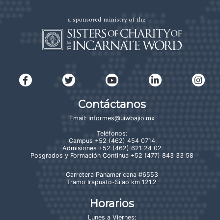
Contáctanos
Email:
informes@uiwbajio.mx
Teléfonos:
Campus
+52 (462) 454 0714
Admisiones
+52 (462) 621 24 02
Posgrados y Formación Continua
+52 (477) 843 33 58
Carretera Panamericana #6553
Tramo Irapuato-Silao km 121.2
Horarios
Lunes a Viernes: